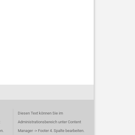
Diesen Text können Sie im
t
Administrationsbereich unter Content
en.
Manager -> Footer 4. Spalte bearbeiten.