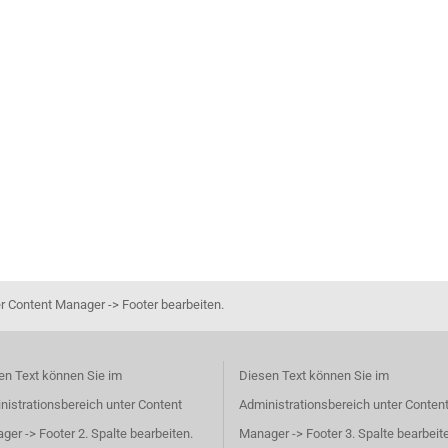
r Content Manager -> Footer bearbeiten.
en Text können Sie im
Diesen Text können Sie im
nistrationsbereich unter Content
Administrationsbereich unter Conten
er -> Footer 2. Spalte bearbeiten.
Manager -> Footer 3. Spalte bearbeit