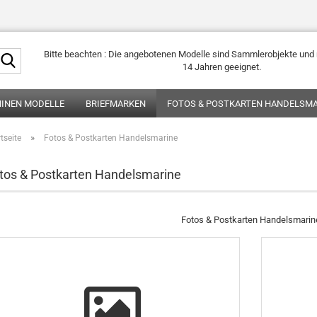
Suche...
Bitte beachten : Die angebotenen Modelle sind Sammlerobjekte und n
14 Jahren geeignet.
HINEN MODELLE
BRIEFMARKEN
FOTOS & POSTKARTEN HANDELSMA
»
tseite
Fotos & Postkarten Handelsmarine
tos & Postkarten Handelsmarine
Fotos & Postkarten Handelsmarin