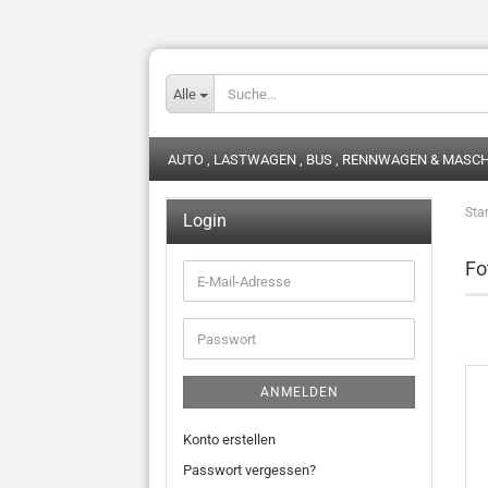
Alle
AUTO , LASTWAGEN , BUS , RENNWAGEN & MASC
Star
Login
Fo
E-
Mail-
Adresse
Passwort
ANMELDEN
Konto erstellen
Passwort vergessen?