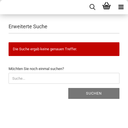
Erweiterte Suche
Die Suche ergab keine genauen Treffer.
MÖCHTEN
Möchten Sie noch einmal suchen?
SIE
NOCH
EINMAL
SUCHEN?
SUCHEN