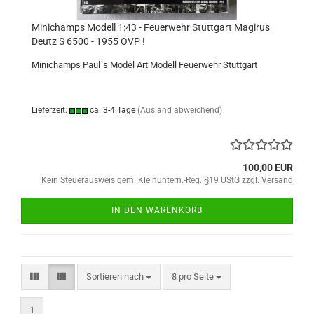
Minichamps Modell 1:43 - Feuerwehr Stuttgart Magirus
Deutz S 6500 - 1955 OVP !
Minichamps Paul´s Model Art Modell Feuerwehr Stuttgart
Lieferzeit:
ca. 3-4 Tage
(Ausland abweichend)
100,00 EUR
Kein Steuerausweis gem. Kleinuntern.-Reg. §19 UStG zzgl.
Versand
IN DEN WARENKORB
Sortieren nach
pro Seite
Sortieren nach
8 pro Seite
1