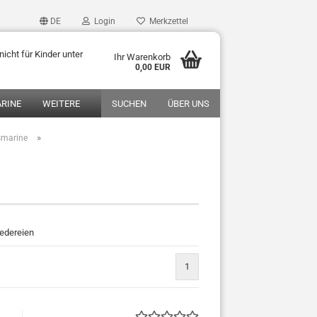
DE
Login
Merkzettel
icht für Kinder unter
Ihr Warenkorb
0,00 EUR
RINE
WEITERE
SUCHEN
ÜBER UNS
»
smarine
edereien
1