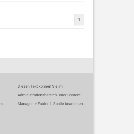
1
Diesen Text können Sie im
t
Administrationsbereich unter Content
en.
Manager -> Footer 4. Spalte bearbeiten.