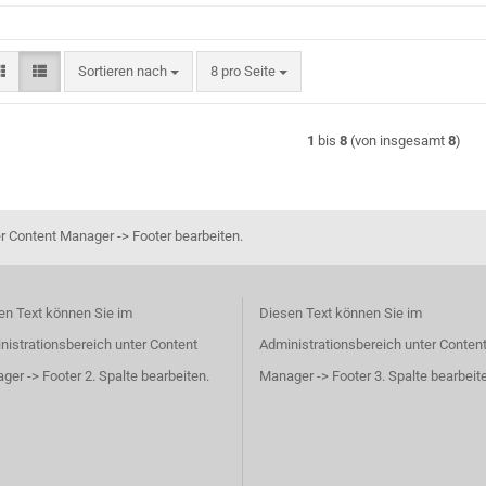
Sortieren nach
pro Seite
Sortieren nach
8 pro Seite
1
bis
8
(von insgesamt
8
)
r Content Manager -> Footer bearbeiten.
en Text können Sie im
Diesen Text können Sie im
nistrationsbereich unter Content
Administrationsbereich unter Conten
er -> Footer 2. Spalte bearbeiten.
Manager -> Footer 3. Spalte bearbeit