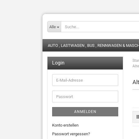
Alle
AUTO , LASTWAGEN , BUS , RENNWAGEN & MASC
Star
Login
Alt
E-
Al
Mail-
Adresse
Passwort
ANMELDEN
Konto erstellen
Passwort vergessen?