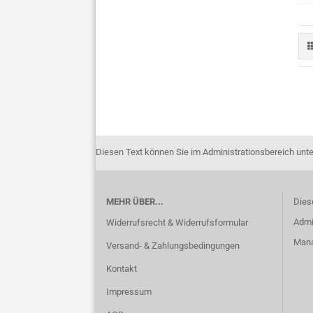
Diesen Text können Sie im Administrationsbereich unte
MEHR ÜBER...
Dies
Admi
Widerrufsrecht & Widerrufsformular
Manag
Versand- & Zahlungsbedingungen
Kontakt
Impressum