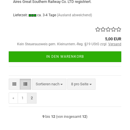
Aires Great Southern Railway Co. LTD registriert.
Lieferzeit:
ca. 3-4 Tage
(Ausland abweichend)
5,00 EUR
Kein Steuerausweis gem. Kleinuntern.-Reg. §19 UStG zzgl.
Versand
IN DEN WARENKORB
Sortieren nach
pro Seite
Sortieren nach
8 pro Seite
«
1
2
9
bis
12
(von insgesamt
12
)