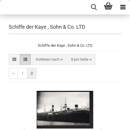
Schiffe der Kaye , Sohn & Co. LTD
Schiffe der Kaye , Sohn & Co. LTD
Sortieren nach
pro Seite
Sortieren nach
8 pro Seite
«
1
2