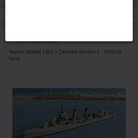
« Erster
« zurück
weiter »
Letzter »
11
Artikel in dieser Kategorie
Neptun Modell 1362 a Zerstörer Benson 1 : 1250 US
Navy