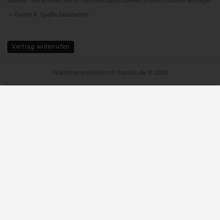
Diesen Text können Sie im Administrationsbereich unter Content Manager
-> Footer 4. Spalte bearbeiten.
Vertrag widerrufen
Webshop erstellen
mit Gambio.de © 2026