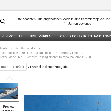
Suche...
Bitte beachten : Die angebotenen Modelle sind Sammlerobjekte und n
14 Jahren geeignet.
HINEN MODELLE
BRIEFMARKEN
FOTOS & POSTKARTEN HANDELSMA
»
»
tseite
Schiffsmodelle
»
iffsmodelle 1:1250 - alte Passagierschiffe / Dampfer / Liner
rdzee Modell NZ 3 Dampfer Passagierschiff Dempo Maßstab1:1250
Erster
« zurück
71
Artikel in dieser Kategorie