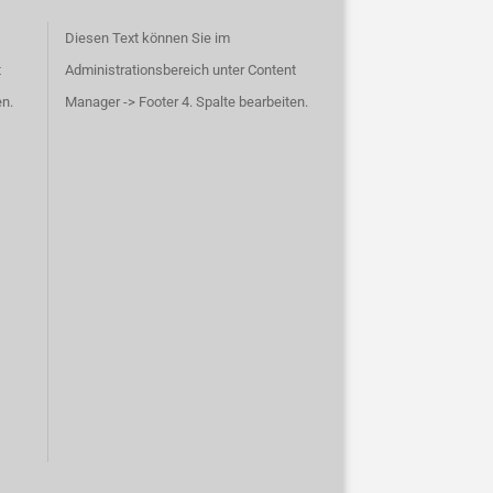
Diesen Text können Sie im
t
Administrationsbereich unter Content
en.
Manager -> Footer 4. Spalte bearbeiten.