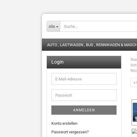
Alle
AUTO , LASTWAGEN , BUS , RENNWAGEN & MASC
Star
Login
Sch
Noo
E-
« 
Mail-
Adresse
Passwort
ANMELDEN
Konto erstellen
Passwort vergessen?