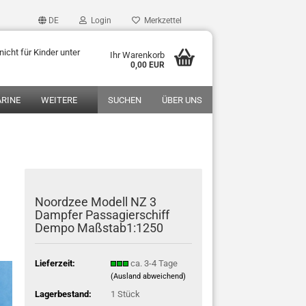
DE
Login
Merkzettel
icht für Kinder unter
Ihr Warenkorb
0,00 EUR
RINE
WEITERE
SUCHEN
ÜBER UNS
Noordzee Modell NZ 3
Dampfer Passagierschiff
Dempo Maßstab1:1250
Lieferzeit:
ca. 3-4 Tage
(Ausland abweichend)
Lagerbestand:
1
Stück