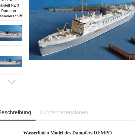
Beschreibung
Kundenrezensionen
Wasserlinien Model des Dampfers DEMPO