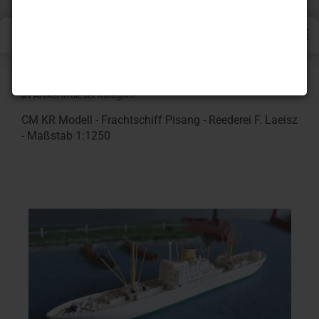
« Erster
« zurück
weiter »
Letzter »
31
Artikel in dieser Kategorie
CM KR Modell - Frachtschiff Pisang - Reederei F. Laeisz
- Maßstab 1:1250