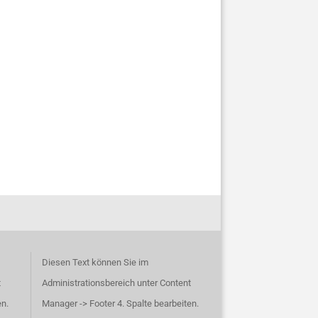
Diesen Text können Sie im
t
Administrationsbereich unter Content
en.
Manager -> Footer 4. Spalte bearbeiten.