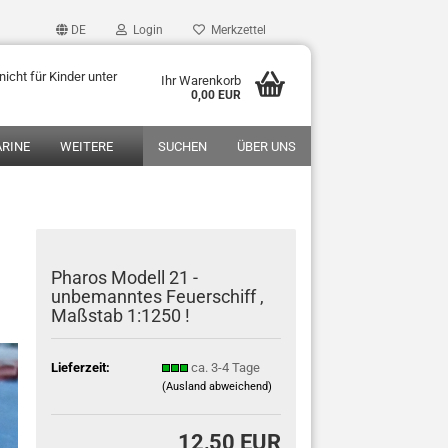
DE
Login
Merkzettel
icht für Kinder unter
Ihr Warenkorb
0,00 EUR
RINE
WEITERE
SUCHEN
ÜBER UNS
Pharos Modell 21 -
unbemanntes Feuerschiff ,
Maßstab 1:1250 !
Lieferzeit:
ca. 3-4 Tage
(Ausland abweichend)
12,50 EUR