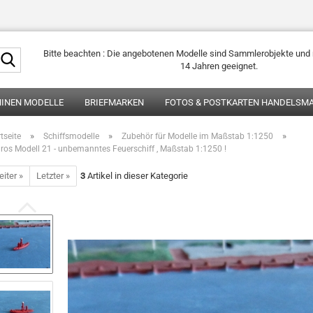
Suche...
Bitte beachten : Die angebotenen Modelle sind Sammlerobjekte und n
14 Jahren geeignet.
HINEN MODELLE
BRIEFMARKEN
FOTOS & POSTKARTEN HANDELSMA
»
»
»
tseite
Schiffsmodelle
Zubehör für Modelle im Maßstab 1:1250
ros Modell 21 - unbemanntes Feuerschiff , Maßstab 1:1250 !
iter »
Letzter »
3
Artikel in dieser Kategorie