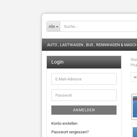
Alle
AUTO , LASTWAGEN , BUS , RENNWAGEN & MASC
Star
Login
Pha
we
E-
Mail-
Adresse
Passwort
ANMELDEN
Konto erstellen
Passwort vergessen?