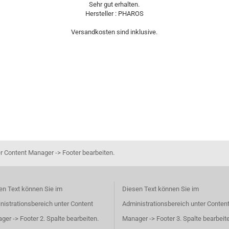
Sehr gut erhalten.
Hersteller : PHAROS
Versandkosten sind inklusive.
r Content Manager -> Footer bearbeiten.
en Text können Sie im
Diesen Text können Sie im
nistrationsbereich unter Content
Administrationsbereich unter Conten
er -> Footer 2. Spalte bearbeiten.
Manager -> Footer 3. Spalte bearbeit